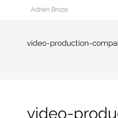
Aller
Adrien Broze
au
contenu
video-production-compa
video-produ