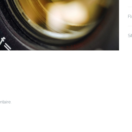
F
S
taire.