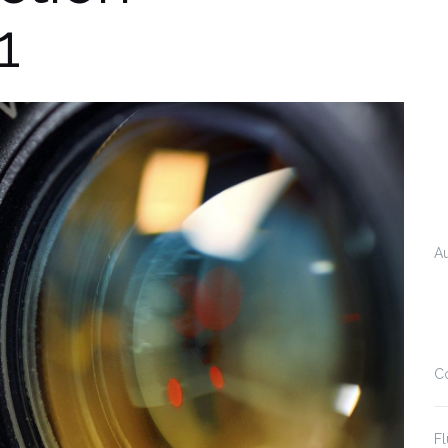
1
A
C
Fl