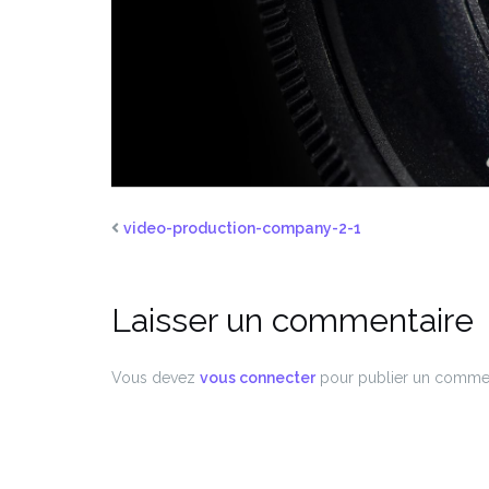
video-production-company-2-1
Laisser un commentaire
Vous devez
vous connecter
pour publier un commen