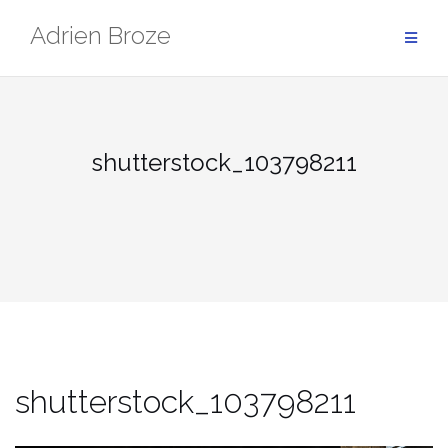
Aller
Adrien Broze
au
contenu
shutterstock_103798211
shutterstock_103798211