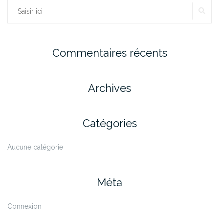
RE
Rechercher :
Commentaires récents
Archives
Catégories
Aucune catégorie
Méta
Connexion