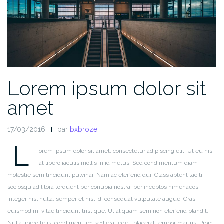
Lorem ipsum dolor sit
amet
17/03/2016
par
bxbroze
L
orem ipsum dolor sit amet, consectetur adipiscing elit. Ut eu nisi
at libero iaculis mollis in id metus. Sed condimentum diam
molestie sem tincidunt pulvinar. Nam ac eleifend dui. Class aptent taciti
sociosqu ad litora torquent per conubia nostra, per inceptos himenaeos.
Integer nisl nulla, semper et nisl id, consequat vulputate augue. Cras
euismod mi vitae tincidunt tristique. Ut aliquam sem non eleifend blandit.
Nulla libero felis, condimentum sed erat eget, placerat tempor mauris. Proin