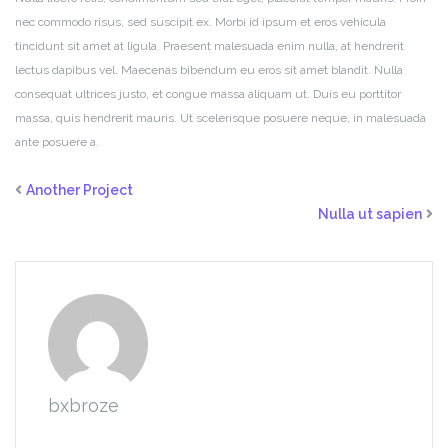
nec commodo risus, sed suscipit ex. Morbi id ipsum et eros vehicula
tincidunt sit amet at ligula. Praesent malesuada enim nulla, at hendrerit
lectus dapibus vel. Maecenas bibendum eu eros sit amet blandit. Nulla
consequat ultrices justo, et congue massa aliquam ut. Duis eu porttitor
massa, quis hendrerit mauris. Ut scelerisque posuere neque, in malesuada
ante posuere a.
Another Project
Nulla ut sapien
bxbroze