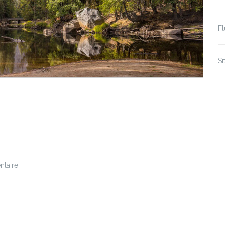
F
S
taire.