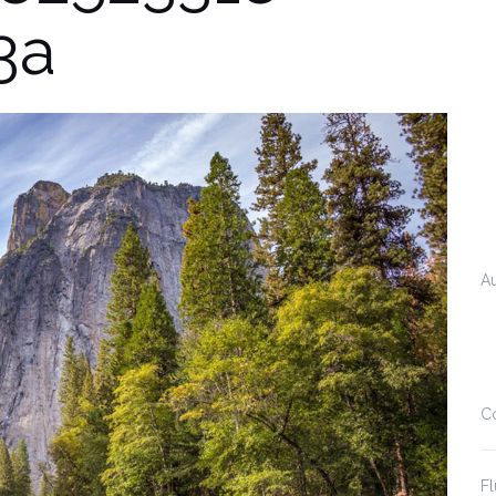
3a
A
C
Fl