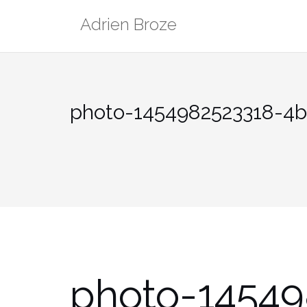
Aller
Adrien Broze
au
contenu
photo-1454982523318-4
photo-14549