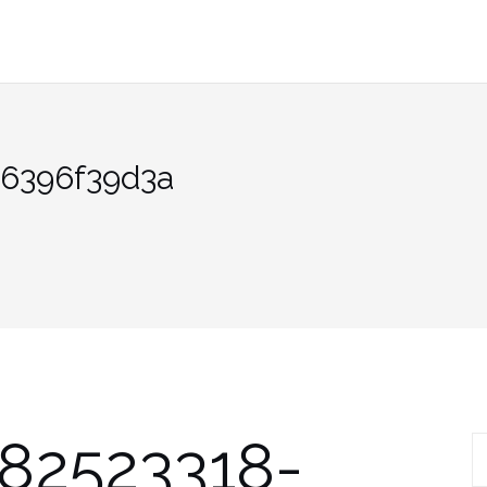
b6396f39d3a
82523318-
R