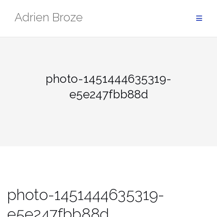
Aller
Adrien Broze
au
contenu
photo-1451444635319-
e5e247fbb88d
photo-1451444635319-
e5e247fbb88d