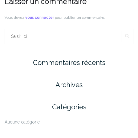
Laisser un commentaire
Vous devez
vous connecter
pour publier un commentaire.
RE
Rechercher :
Commentaires récents
Archives
Catégories
Aucune catégorie