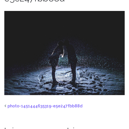
photo-1451444635319-e5e247fbb88d