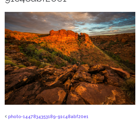
photo-1447834353189-91c48abf20e1