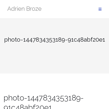
Aller
Adrien Broze
au
contenu
photo-1447834353189-91c48abf20e1
photo-1447834353189-
91c48abf20e1