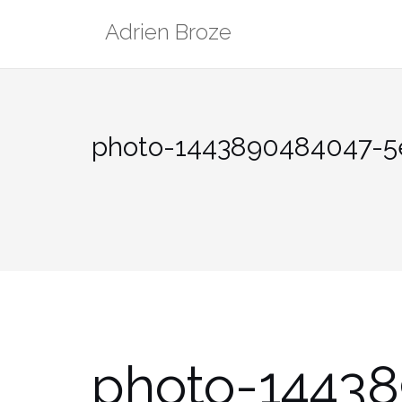
Aller
Adrien Broze
au
contenu
photo-1443890484047-5
photo-1443