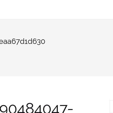
eaa67d1d630
890484047-
R