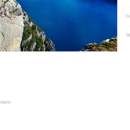
F
S
taire.