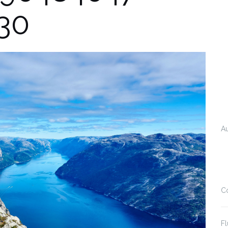
30
A
C
Fl