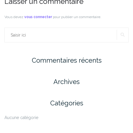
Laisser un commentaire
Vous devez
vous connecter
pour publier un commentaire.
RE
Rechercher :
Commentaires récents
Archives
Catégories
Aucune catégorie