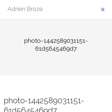
Aller
Adrien Broze
au
contenu
photo-1442589031151-
61d5645469d7
photo-1442589031151-
61d5645469d7