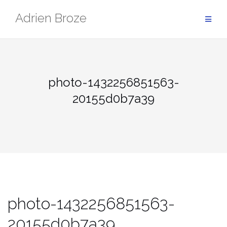
Aller
Adrien Broze
au
contenu
photo-1432256851563-
20155d0b7a39
photo-1432256851563-
20155d0b7a39