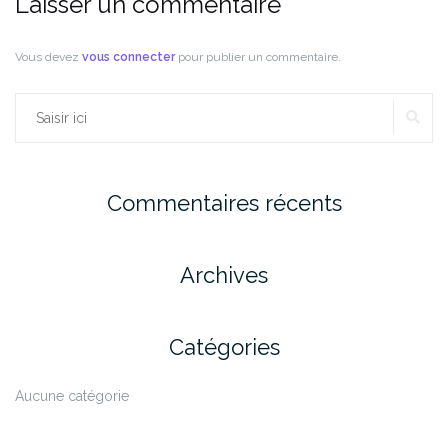
Laisser un commentaire
Vous devez
vous connecter
pour publier un commentaire.
RE
Rechercher :
Commentaires récents
Archives
Catégories
Aucune catégorie