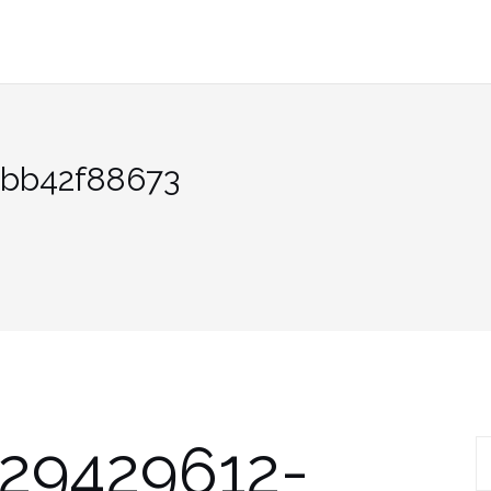
abb42f88673
29429612-
R