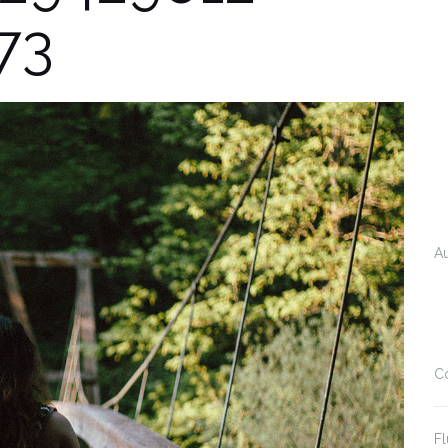
73
A
C
Fl