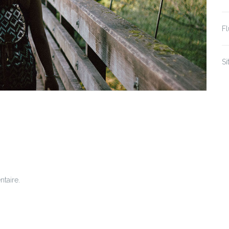
F
S
taire.