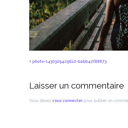
photo-1430329429612-babb42f88673
Laisser un commentaire
Vous devez
vous connecter
pour publier un commen