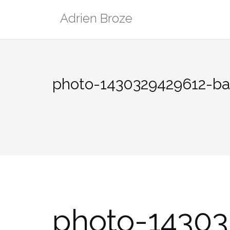
Aller
Adrien Broze
au
contenu
photo-1430329429612-b
photo-14303