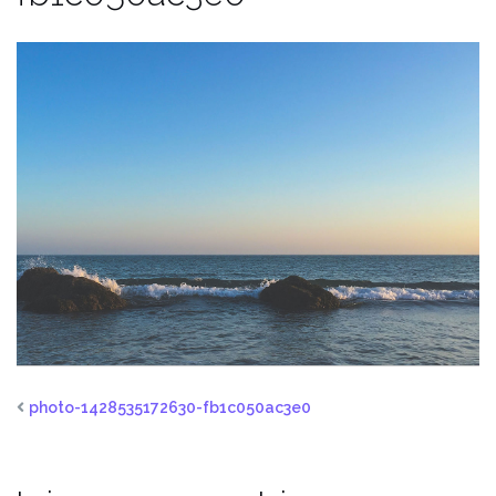
photo-1428535172630-fb1c050ac3e0