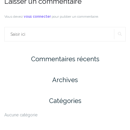
Laisser un commentaire
Vous devez
vous connecter
pour publier un commentaire.
RE
Rechercher :
Commentaires récents
Archives
Catégories
Aucune catégorie