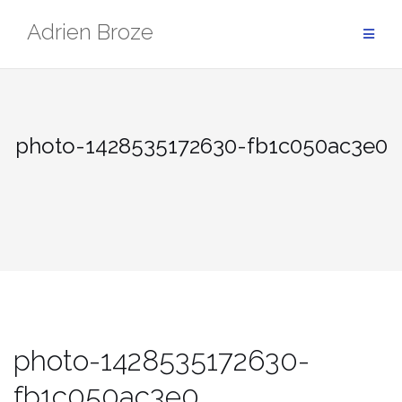
Aller
Adrien Broze
au
contenu
photo-1428535172630-fb1c050ac3e0
photo-1428535172630-
fb1c050ac3e0