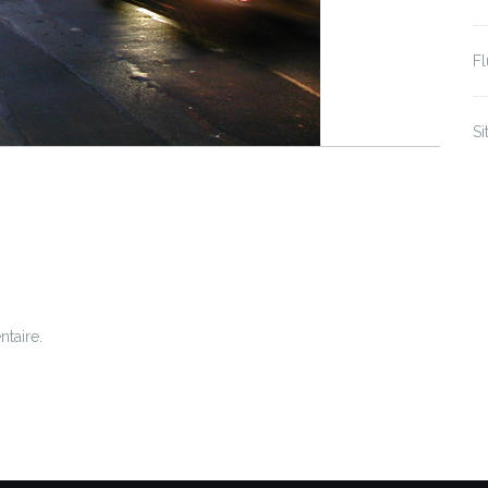
F
S
taire.