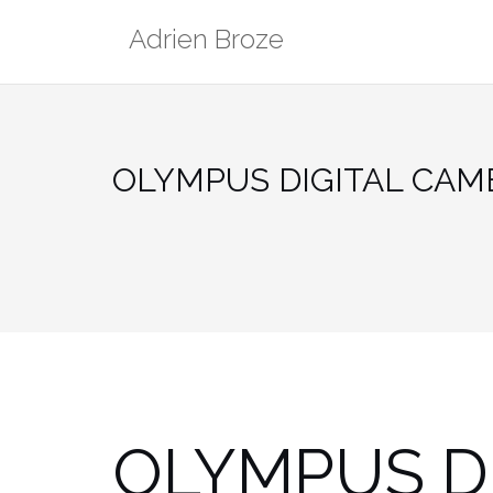
Aller
Adrien Broze
au
contenu
OLYMPUS DIGITAL CAM
OLYMPUS D