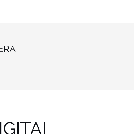
ERA
IGITAL
R