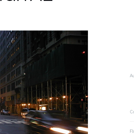
A
C
Fl