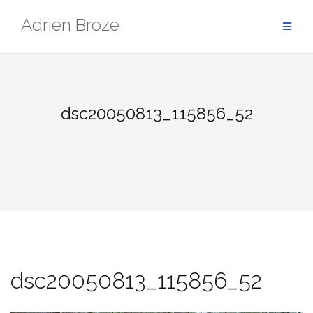
Aller
Adrien Broze
au
contenu
dsc20050813_115856_52
dsc20050813_115856_52