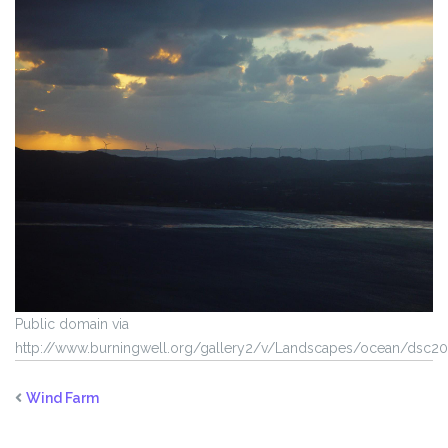
Public domain via
http://www.burningwell.org/gallery2/v/Landscapes/ocean/dsc20
Wind Farm