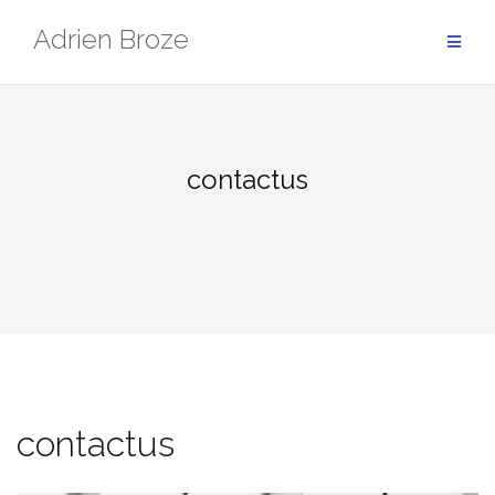
Aller
Adrien Broze
au
contenu
contactus
contactus