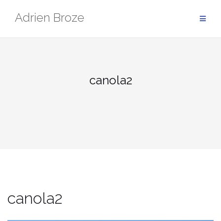
Aller
Adrien Broze
au
contenu
canola2
canola2