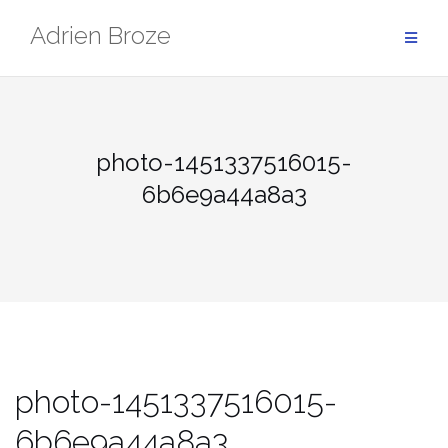
Aller
Adrien Broze
au
contenu
photo-1451337516015-
6b6e9a44a8a3
photo-1451337516015-
6b6e9a44a8a3