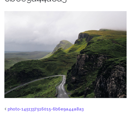
photo-1451337516015-6b6e9a44a8a3